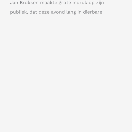
Jan Brokken maakte grote indruk op zijn
publiek, dat deze avond lang in dierbare
herinnering zal houden.
“De Richtershof”, Jhr. von Heijdenstaat 6,
Haaksbergen
Terug naar agenda